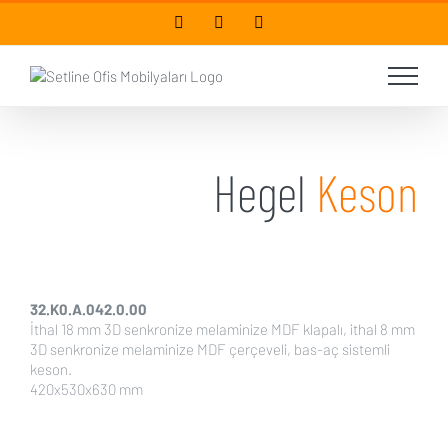
Skip
facebook
twitter
instagram
to
content
Hegel
Keson
32.K0.A.042.0.00
İthal 18 mm 3D senkronize melaminize MDF klapalı, ithal 8 mm
3D senkronize melaminize MDF çerçeveli, bas-aç sistemli
keson.
420x530x630 mm